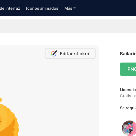
de interfaz
Iconos animados
Más
Editar sticker
Bailarí
PN
Licencia
Gratis p
Se requi