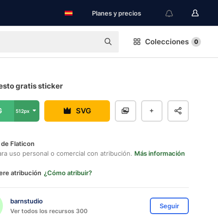
Planes y precios
Colecciones
0
sto gratis sticker
G
SVG
512px
 de Flaticon
ara uso personal o comercial con atribución.
Más información
ere atribución
¿Cómo atribuir?
barnstudio
Seguir
Ver todos los recursos 300