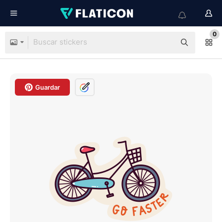
0
Guardar