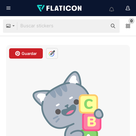
0
Guardar