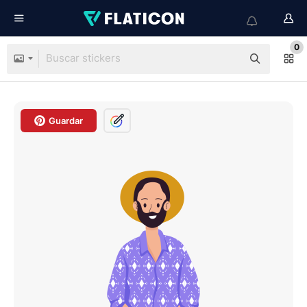
0
Guardar