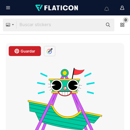
0
Guardar