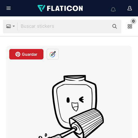
0
Guardar