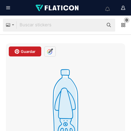
0
Guardar