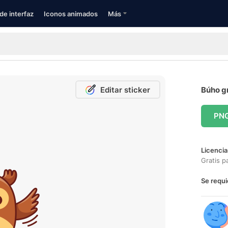
de interfaz
Iconos animados
Más
Editar sticker
Búho gr
PN
Licencia
Gratis p
Se requi