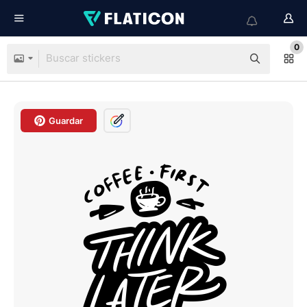
0
Guardar