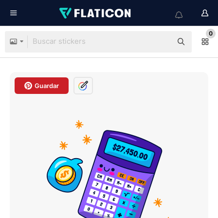
0
Guardar