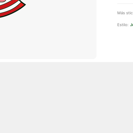
Más stic
Estilo:
J