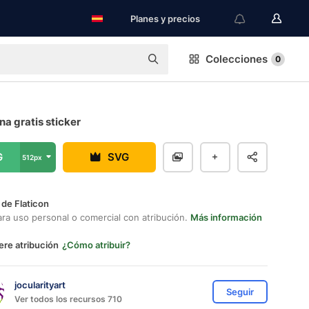
Planes y precios
Colecciones
0
a gratis sticker
G
SVG
512px
 de Flaticon
ara uso personal o comercial con atribución.
Más información
ere atribución
¿Cómo atribuir?
jocularityart
Seguir
Ver todos los recursos 710