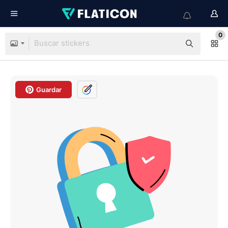
0
Guardar