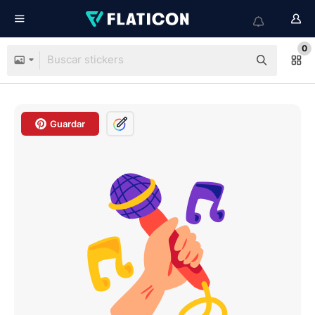
0
Guardar