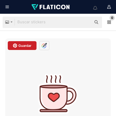
0
Guardar