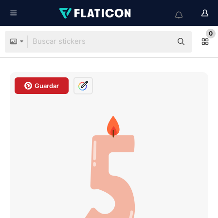
0
Guardar