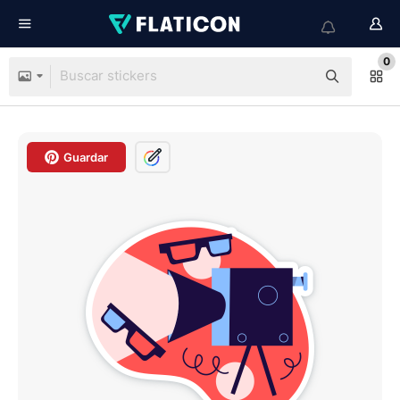
0
Guardar