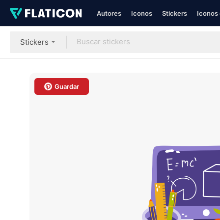
Autores
Iconos
Stickers
Iconos 
Stickers
Guardar