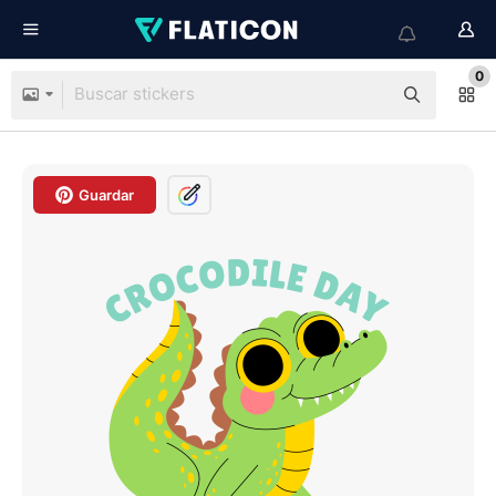
0
Guardar