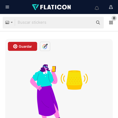
0
Guardar