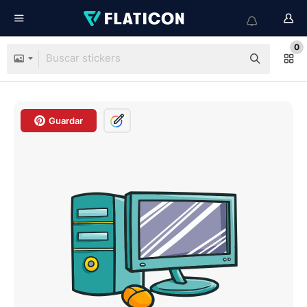
0
Guardar