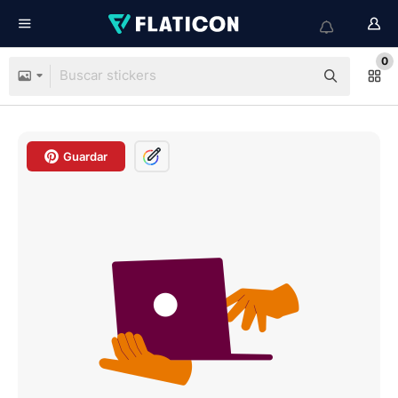
0
Guardar