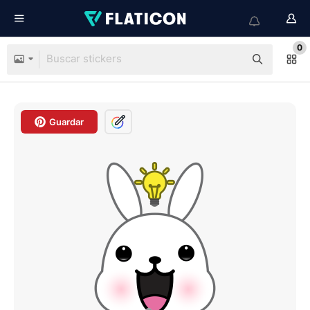
0
Guardar