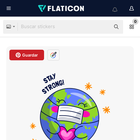
0
Guardar