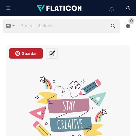
0
Guardar