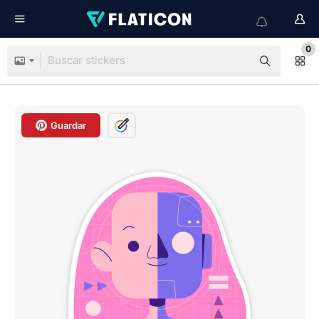
0
Guardar