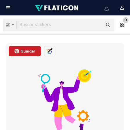
0
Guardar