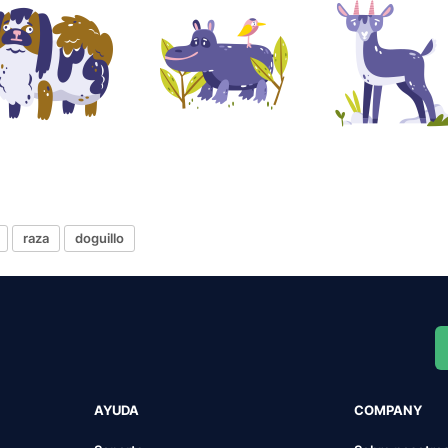
raza
doguillo
AYUDA
COMPANY