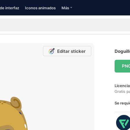
de interfaz
Iconos animados
Más
Editar sticker
Doguill
PN
Licencia
Gratis p
Se requi