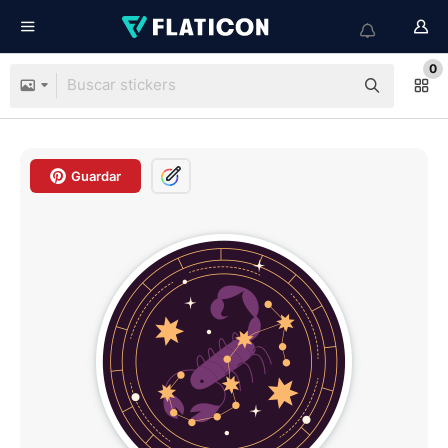
0
Guardar