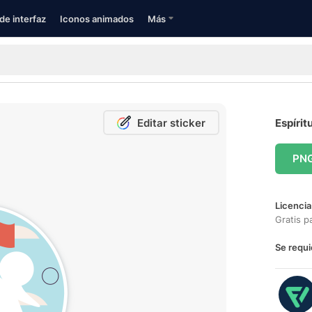
de interfaz
Iconos animados
Más
Editar sticker
Espírit
PN
Licencia
Gratis p
Se requi