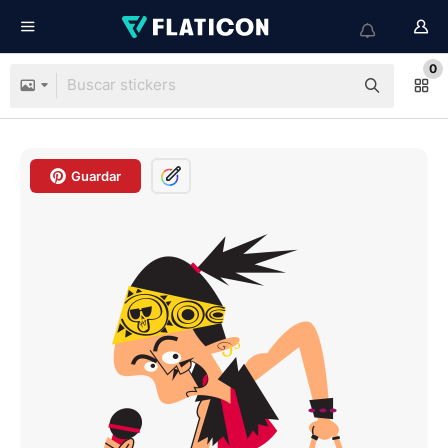
0
Guardar