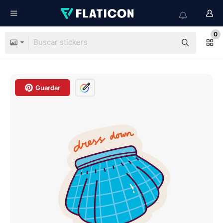
0
Guardar