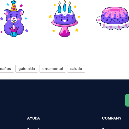
leaños
guirnalda
ornamental
saludo
AYUDA
COMPANY