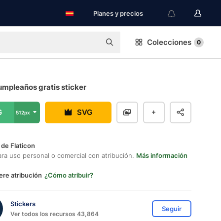
Planes y precios
Colecciones
0
umpleaños gratis sticker
G
SVG
512px
 de Flaticon
ara uso personal o comercial con atribución.
Más información
ere atribución
¿Cómo atribuir?
Stickers
Seguir
Ver todos los recursos 43,864