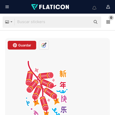
0
Guardar