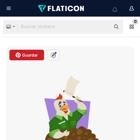
0
Guardar