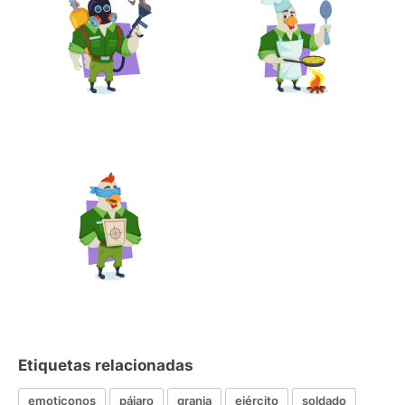
Etiquetas relacionadas
emoticonos
pájaro
granja
ejército
soldado