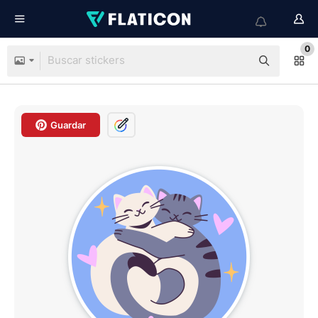
0
Guardar