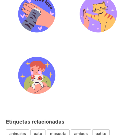
Etiquetas relacionadas
animales
gato
mascota
amigos
gatito