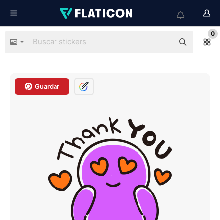
0
Guardar