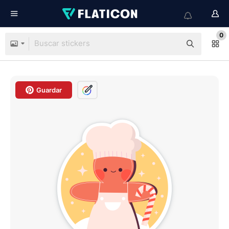
0
Guardar