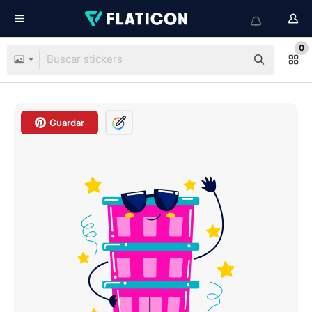
0
Guardar