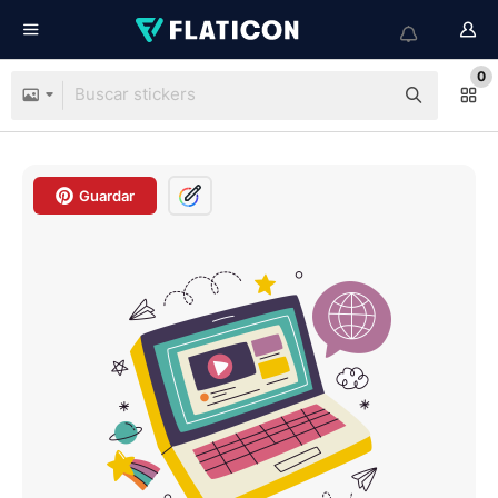
0
Guardar