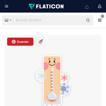
0
Guardar