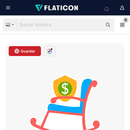
0
Guardar