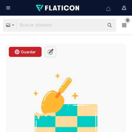
0
Guardar