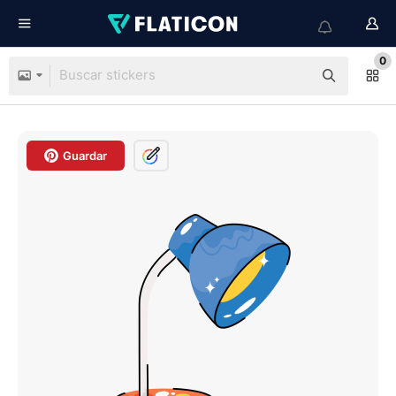
0
Guardar