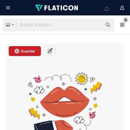
0
Guardar