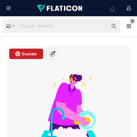
0
Guardar