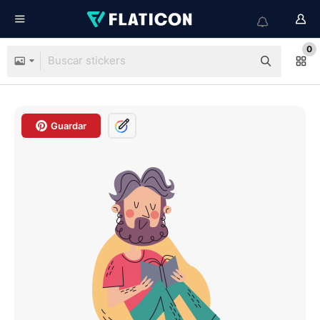
0
Guardar