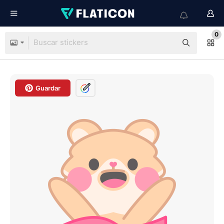
0
Guardar