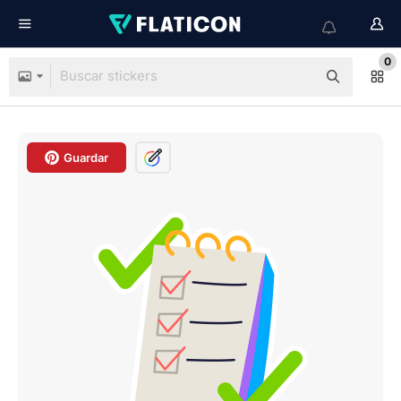
0
Guardar