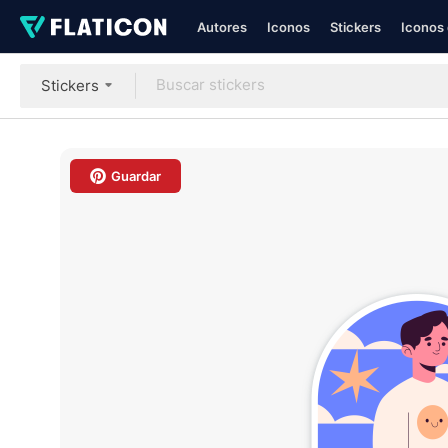
Autores
Iconos
Stickers
Iconos 
Stickers
Guardar